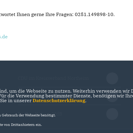
twortet Ihnen gerne Ihre Fragen: 0251.149898-10.
s.de
CDU im Kreisverband Northeim
nd, um die Webseite zu nutzen. Weiterhin verwenden wir Di
r die Verwendung bestimmter Dienste, benötigen wir Ihre 
CDU-Kreistagsfraktion Northeim
 Sie in unserer
Datenschutzerklärung
.
Dr. Roy Kühne, MdB
Gebrauch der Webseite benötigt.
e von Drittanbietern ein.